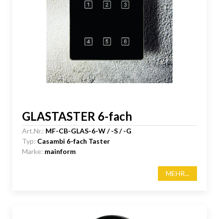
GLASTASTER 6-fach
Art.Nr.:
MF-CB-GLAS-6-W / -S / -G
Typ:
Casambi 6-fach Taster
Marke:
mainform
MEHR...