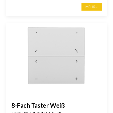
MEHR...
8-Fach Taster Weiß
Art.Nr.:
MF-CB-8TAST-BAT-W