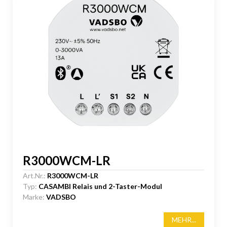
R3000WCM-LR
Art.Nr.:
R3000WCM-LR
Typ:
CASAMBI Relais und 2-Taster-Modul
Marke:
VADSBO
MEHR...