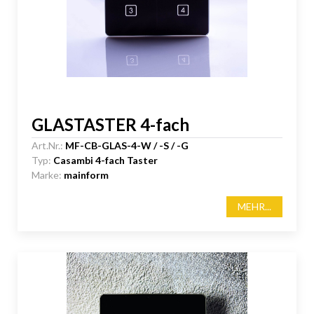
GLASTASTER 4-fach
Art.Nr.:
MF-CB-GLAS-4-W / -S / -G
Typ:
Casambi 4-fach Taster
Marke:
mainform
MEHR...