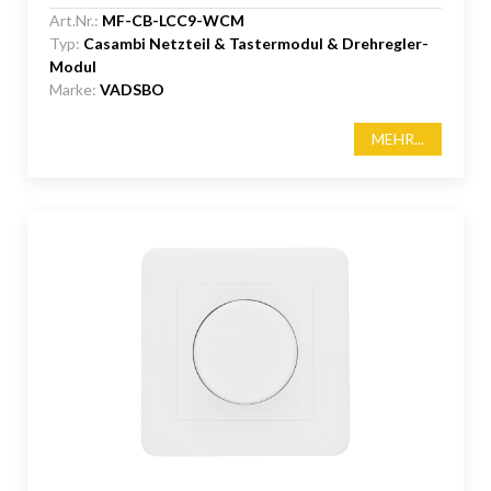
Art.Nr.:
MF-CB-LCC9-WCM
Typ:
Casambi Netzteil & Tastermodul & Drehregler-
Modul
Marke:
VADSBO
MEHR...