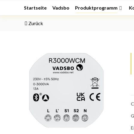
Startseite
Vadsbo
Produktprogramm
K
Zurück
C
G
E