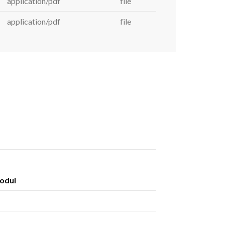
application/pdf
file
application/pdf
file
odul