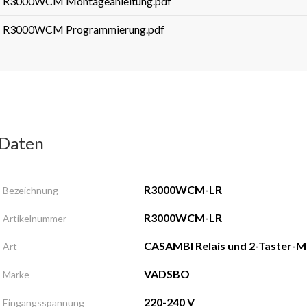
R3000WCM Montageanleitung.pdf
R3000WCM Programmierung.pdf
Daten
R3000WCM-LR
Bezeichnung
R3000WCM-LR
Artikelnummer
CASAMBI Relais und 2-Taster-M
Art
VADSBO
Marke
220-240 V
Eingangsspannung