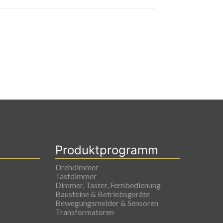
Produktprogramm
Drehdimmer
Tastdimmer
Dimmer, Taster, Fernbedienung
Bausteine & Betriebsgeräte
Bewegungsmelder & Sensoren
Transformatoren