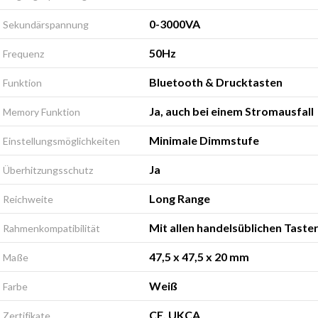
0-3000VA
Sekundärspannung
50Hz
Frequenz
Bluetooth & Drucktasten
Funktion
Ja, auch bei einem Stromausfall
Memory Funktion
Minimale Dimmstufe
Einstellungsmöglichkeiten
Ja
Überhitzungsschutz
Long Range
Reichweite
Mit allen handelsüblichen Taste
Rahmenkompatibilität
47,5 x 47,5 x 20 mm
Maße
Weiß
Farbe
CE, UKCA
Zertifikate