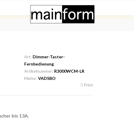
Art:
Dimmer-Taster-
Fernbedienung
Artikelnummer:
R3000WCM-LR
Marke:
VADSBO
Print
cher bis 13A.