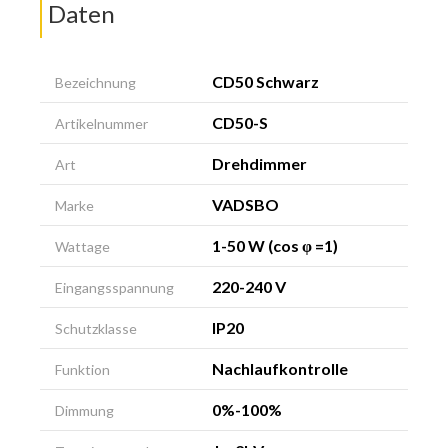
Daten
CD50 Schwarz
Bezeichnung
CD50-S
Artikelnummer
Drehdimmer
Art
VADSBO
Marke
1-50 W (cos φ =1)
Wattage
220-240 V
Eingangsspannung
IP20
Schutzklasse
Nachlaufkontrolle
Funktion
0%-100%
Dimmung